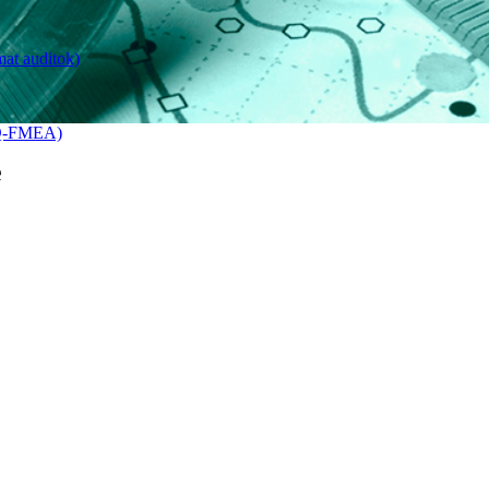
mat auditok)
IQ-FMEA)
e