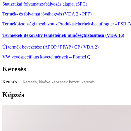
Statisztikai folyamatszabályozás alapjai (SPC)
Termék- és folyamat jóváhagyás (VDA 2 - PPF)
Termékbiztonsági megbízott - Produktsicherheitsbeauftragter - PSB
Termékek dekoratív felületeinek minőségbiztosítása (VDA 16)
Új termék bevezetése (APQP / PPAP / CP / VDA 2)
VW vevőspecifikus követelmények – Formel Q
Keresés
Keresés...
Képzés