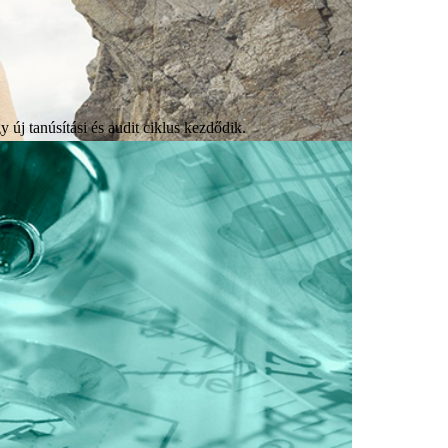
 új tanúsítási és audit ciklus kezdődik.