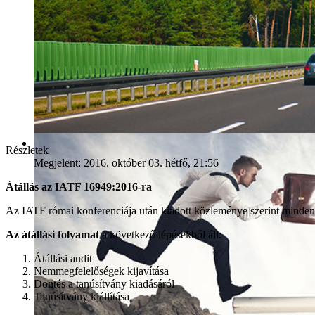
Részletek
Megjelent: 2016. október 03. hétfő, 21:56
35 év tapasztalat
Átállás az IATF 16949:2016-ra
Az IATF római konferenciája után kiadott közleménye szerint minden
Az átállási folyamat
a következő lépésekből áll:
Átállási audit
Nemmegfelelőségek kijavítása
Döntés a tanúsítvány kiadásáról
Tanúsítvány kiállítása