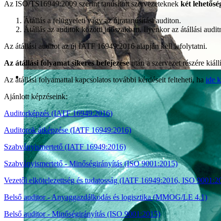
Az ISO/TS16949:2009 szerint tanúsított szervezeteknek
két lehetősé
Átállás a felügyeleti vagy az újratanúsítási auditon.
Átállás az auditok közötti időszakban. Ilyenkor az átállási auditna
Az átállási auditot az új IATF 16949:2016 alapján kell lefolytatni.
Az átállási folyamat sikeres befejezése
után a szervezet részére kiáll
Az átállási folyamattal kapcsolatos további kérdéseit felteheti, ha
ide k
Ajánlott képzéseink:
Felkészítés a problémák megoldásá
Auditorképzés (IATF 16949:2016)
Auditorok átképzése (IATF 16949:2016)
Szabványismertető (IATF 16949:2016)
Szabványismertető - Minőségirányítás (ISO 9001:2015)
Vezetői elkötelezettség és tudatosság (IATF 16949:2016, ISO 9001:2
Belső auditor - Anyaggazdálkodás és logisztika (MMOG/LE 4.1)
Belső auditor - Minőségirányítás (ISO 9001:2015)