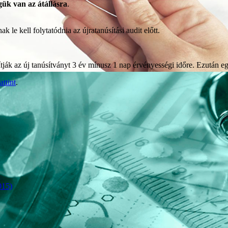
gük van az átállásra
.
k le kell folytatódnia az újratanúsítási audit előtt.
ítják az új tanúsítványt 3 év mínusz 1 nap érvényességi időre. Ezután egy
attint
.
ra
015)