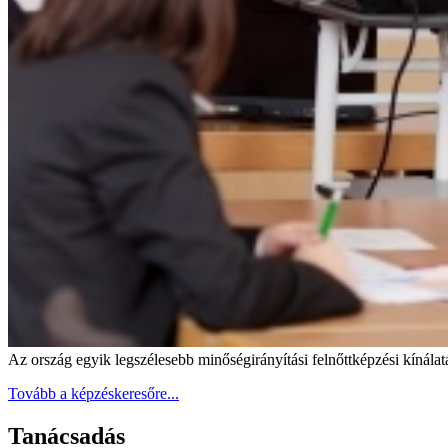
Az ország egyik legszélesebb minőségirányítási felnőttképzési kínála
Tovább a
képzéskeresőre
...
Tanácsadás