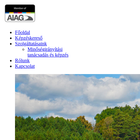
Főoldal
Képzéskereső
Szolgáltatásaink
Minőségirányítási
tanácsadás és képzés
Rólunk
Kapcsolat