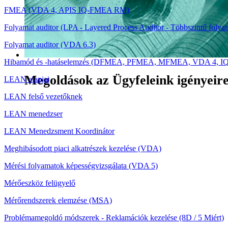
FMEA (VDA 4, APIS IQ-FMEA RM)
Folyamat auditor (LPA - Layered Process Auditor - Többszintű folya
Folyamat auditor (VDA 6.3)
Hibamód és -hatáselemzés (DFMEA, PFMEA, MFMEA, VDA 4, 
Megoldások az Ügyfeleink igényeir
LEAN alapjai
LEAN felső vezetőknek
LEAN menedzser
LEAN Menedzsment Koordinátor
Meghibásodott piaci alkatrészek kezelése (VDA)
Mérési folyamatok képességvizsgálata (VDA 5)
Mérőeszköz felügyelő
Mérőrendszerek elemzése (MSA)
Problémamegoldó módszerek - Reklamációk kezelése (8D / 5 Miért)