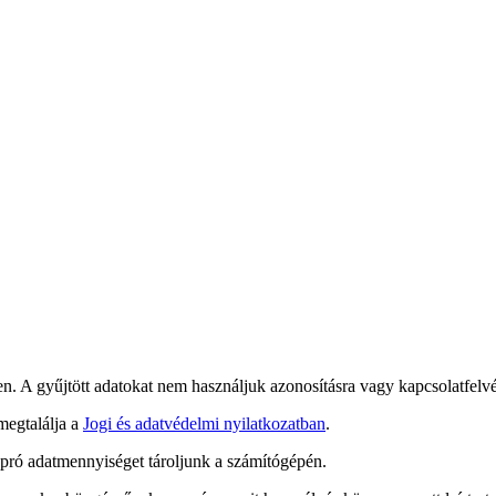
. A gyűjtött adatokat nem használjuk azonosításra vagy kapcsolatfelvé
 megtalálja a
Jogi és adatvédelmi nyilatkozatban
.
 apró adatmennyiséget tároljunk a számítógépén.