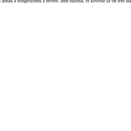
n annak a böngészőnek a nevére, amit használ, és kövesse az ott leírt uta