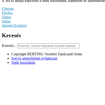
4. Ha ki akarja kapcsolni a sütik használatát, kattintson az alábbiakba
Chrome
Firefox
Opera
Safari
Internet Explorer
Keresés
Keresés...
Copyright BERTING Vezetési Tanácsadó Iroda
Jogi és adatvédelmi nyilatkozat
Sütik használata